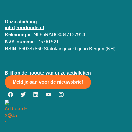
Onze stichting
info@oorfonds.nl
Rekeningnr:
NL85RABO0347137954
KVK-nummer:
75761521
RSIN:
860387860 Statutair gevestigd in Bergen (NH)
Blijf op de hoogte van onze activiteiten
Meld je aan voor de nieuwsbrief